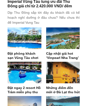
Imperial Vũng Tàu tung ưu đãi Thu
Đông giá chỉ từ 2.420.000 VND/ đêm
Dịp Thu Đông sắp tới đây du khách đã có kế
hoạch nghỉ dưỡng ở đâu chưa? Nếu chưa thì
để Imperial Vung Tau
Đặt phòng khách
Cập nhật giá hot
sạn Vũng Tàu chơi
‘Vinpearl Nha Trang’
‘Festival biển’ giá
– Đặt 2 đêm ‘tặng vé
chỉ từ 500k/ng
vui chơi’ hè 2018
Đặt ngay 2 resort Hồ
Những điểm đến
Tràm miễn phụ thu
mới ở Đà Lạt thu hút
Lễ 02/09 – giá chỉ từ
giới trẻ những năm
890k/ khách
gần đây