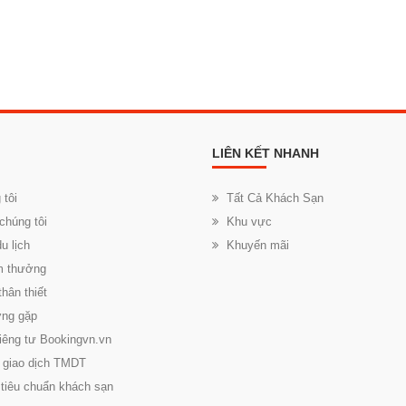
LIÊN KẾT NHANH
 tôi
Tất Cả Khách Sạn
chúng tôi
Khu vực
u lịch
Khuyến mãi
ểm thưởng
hân thiết
ờng gặp
iêng tư Bookingvn.vn
 giao dịch TMDT
 tiêu chuẩn khách sạn