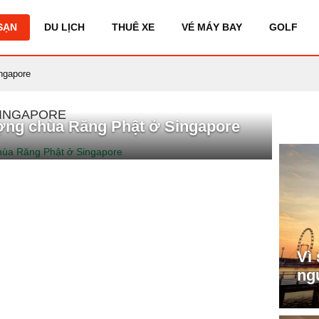
SẠN
DU LỊCH
THUÊ XE
VÉ MÁY BAY
GOLF
ingapore
SINGAPORE
ợng chùa Răng Phật ở Singapore
Vì
ng