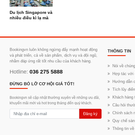
Du lịch Singapore và
nhiều điều kì lạ mà
bạn chưa biết
Bookingvn luôn không ngừng đẩy mạnh hoạt động
THÔNG TIN
và phát triển, cả về sản phẩm, dịch vụ và đội ngũ,
nhằm đáp ứng rất tốt nhu cầu của khách hàng.
Nói về chúng
Hotline:
036 275 5888
Hợp tác với 
Hướng dẫn d
ĐỪNG BỎ LỠ CƠ HỘI GIÁ TỐT!
Tích lũy đi
Khách hàng t
Bookingvn sẽ cập nhật thường xuyên về những ưu đãi,
khuyến mãi mới và hot trong tháng đến quý khách.
Câu hỏi thư
Chính sách r
Đăng ký
Quy chế sàn
Thông tin về