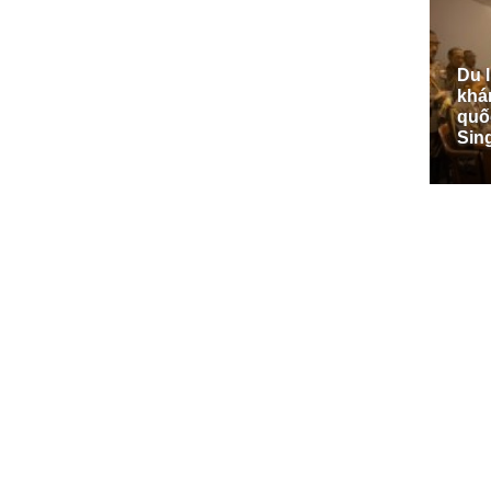
Du 
khá
quố
Sin