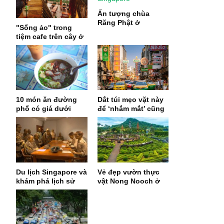
Ấn tượng chùa
Răng Phật ở
"Sống ảo" trong
Singapore
tiệm cafe trên cây ở
Cần Thơ
10 món ăn đường
Dắt túi mẹo vặt này
phố có giá dưới
để ‘nhắm mắt’ cũng
50.000 đồng đã đến
có chuyến du lịch
du lịch Thái Lan
Thái...
nhất định nên thử
Du lịch Singapore và
Vẻ đẹp vườn thực
khám phá lịch sử
vật Nong Nooch ở
đảo quốc ở Images
Thái Lan
of Singapore