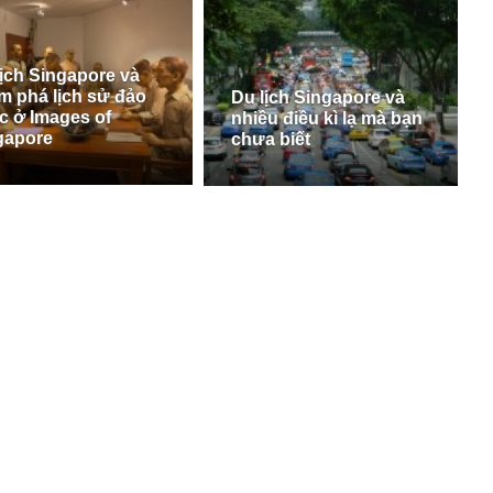
lịch Singapore và
m phá lịch sử đảo
Du lịch Singapore và
c ở Images of
nhiều điều kì lạ mà bạn
gapore
chưa biết