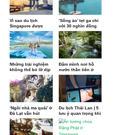
Vì sao du lịch
‘Sống ảo’ tẹt ga chỉ
Singapore được
với 30 nghìn đồng
nhiều người yêu
khi bạn đặt chân tới
thích đến vậy?
vùng đất thơ mộng
Đà Lạt
Những trải nghiệm
Đắm mình nơi hồ
không thể bỏ lỡ dịp
nước thần tiên ở
khi đến Vinpearl Nha
Khlong Thom
Trang
‘Ngôi nhà ma quái’ ở
Du lịch Thái Lan | 5
Đà Lạt vẫn hút
lưu ý quan trọng khi
khách sau gần 30
sử dụng tàu...
năm