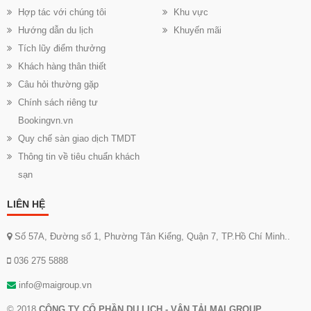
Hợp tác với chúng tôi
Khu vực
Hướng dẫn du lịch
Khuyến mãi
Tích lũy điểm thưởng
Khách hàng thân thiết
Câu hỏi thường gặp
Chính sách riêng tư
Bookingvn.vn
Quy chế sàn giao dịch TMDT
Thông tin về tiêu chuẩn khách
sạn
LIÊN HỆ
Số 57A, Đường số 1, Phường Tân Kiểng, Quận 7, TP.Hồ Chí Minh..
036 275 5888
info@maigroup.vn
© 2018
CÔNG TY CỔ PHẦN DU LỊCH - VẬN TẢI MAI GROUP