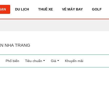
SẠN
DU LỊCH
THUÊ XE
VÉ MÁY BAY
GOLF
N NHA TRANG
Phổ biến
(current)
Tiêu chuẩn
Giá
Khuyến mãi