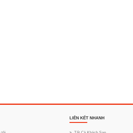
LIÊN KẾT NHANH
 tôi
Tất Cả Khách Sạn