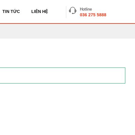
Hotline
TIN TỨC
LIÊN HỆ
036 275 5888