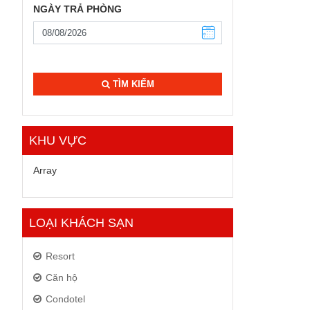
NGÀY TRẢ PHÒNG
TÌM KIẾM
KHU VỰC
Array
LOẠI KHÁCH SẠN
Resort
Căn hộ
Condotel