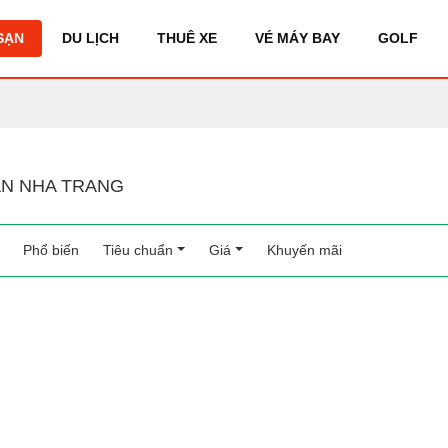
SẠN
DU LỊCH
THUÊ XE
VÉ MÁY BAY
GOLF
N NHA TRANG
Phổ biến
(current)
Tiêu chuẩn
Giá
Khuyến mãi