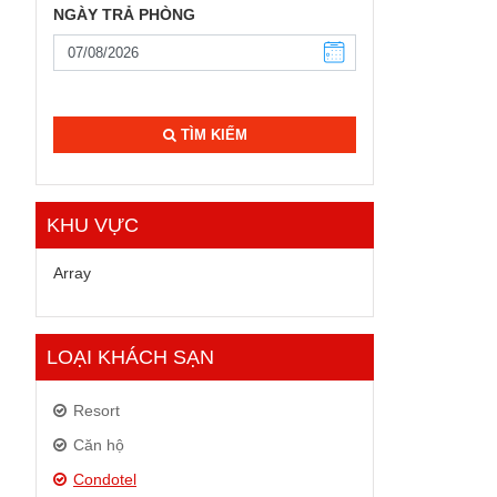
NGÀY TRẢ PHÒNG
TÌM KIẾM
KHU VỰC
Array
LOẠI KHÁCH SẠN
Resort
Căn hộ
Condotel