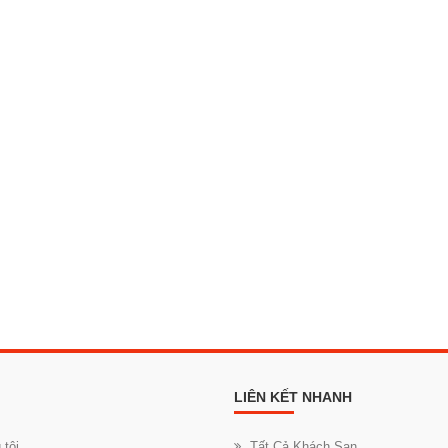
LIÊN KẾT NHANH
 tôi
Tất Cả Khách Sạn