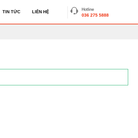
Hotline
TIN TỨC
LIÊN HỆ
036 275 5888