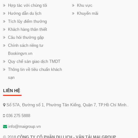
Hợp tác với chúng tôi
Khu vực
Hướng dẫn du lịch
Khuyến mãi
Tích lũy điểm thưởng
Khách hàng thân thiết
Câu hỏi thường gặp
Chính sách riêng tư
Bookingvn.vn
Quy chế sàn giao dịch TMDT
Thông tin về tiêu chuẩn khách
sạn
LIÊN HỆ
Số 57A, Đường số 1, Phường Tân Kiểng, Quận 7, TP.Hồ Chí Minh..
036 275 5888
info@maigroup.vn
© 2018
CÔNG TY CỔ PHẦN DU LỊCH - VẬN TẢI MAI GROUP