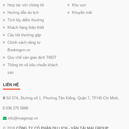
Hợp tác với chúng tôi
Khu vực
Hướng dẫn du lịch
Khuyến mãi
Tích lũy điểm thưởng
Khách hàng thân thiết
Câu hỏi thường gặp
Chính sách riêng tư
Bookingvn.vn
Quy chế sàn giao dịch TMDT
Thông tin về tiêu chuẩn khách
sạn
LIÊN HỆ
Số 57A, Đường số 1, Phường Tân Kiểng, Quận 7, TP.Hồ Chí Minh..
036 275 5888
info@maigroup.vn
© 2018
CÔNG TY CỔ PHẦN DU LỊCH - VẬN TẢI MAI GROUP