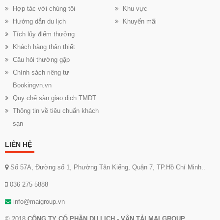
Hợp tác với chúng tôi
Khu vực
Hướng dẫn du lịch
Khuyến mãi
Tích lũy điểm thưởng
Khách hàng thân thiết
Câu hỏi thường gặp
Chính sách riêng tư
Bookingvn.vn
Quy chế sàn giao dịch TMDT
Thông tin về tiêu chuẩn khách
sạn
LIÊN HỆ
Số 57A, Đường số 1, Phường Tân Kiểng, Quận 7, TP.Hồ Chí Minh..
036 275 5888
info@maigroup.vn
© 2018
CÔNG TY CỔ PHẦN DU LỊCH - VẬN TẢI MAI GROUP