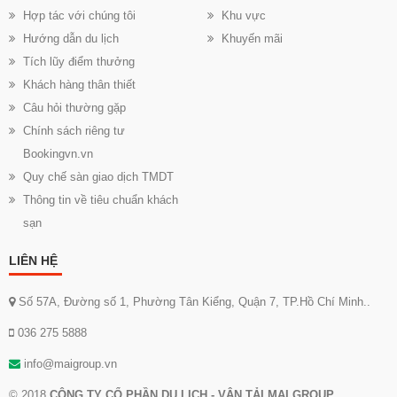
Hợp tác với chúng tôi
Khu vực
Hướng dẫn du lịch
Khuyến mãi
Tích lũy điểm thưởng
Khách hàng thân thiết
Câu hỏi thường gặp
Chính sách riêng tư
Bookingvn.vn
Quy chế sàn giao dịch TMDT
Thông tin về tiêu chuẩn khách
sạn
LIÊN HỆ
Số 57A, Đường số 1, Phường Tân Kiểng, Quận 7, TP.Hồ Chí Minh..
036 275 5888
info@maigroup.vn
© 2018
CÔNG TY CỔ PHẦN DU LỊCH - VẬN TẢI MAI GROUP