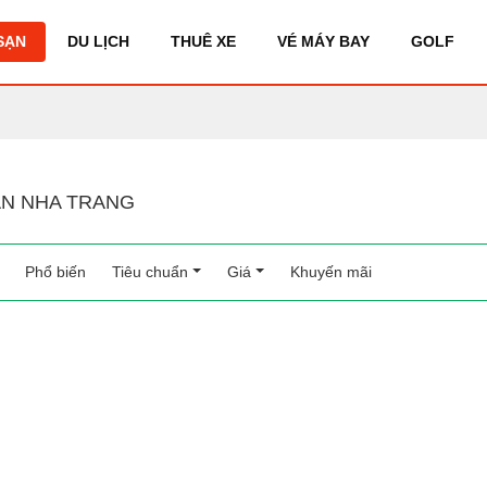
SẠN
DU LỊCH
THUÊ XE
VÉ MÁY BAY
GOLF
N NHA TRANG
Phổ biến
(current)
Tiêu chuẩn
Giá
Khuyến mãi