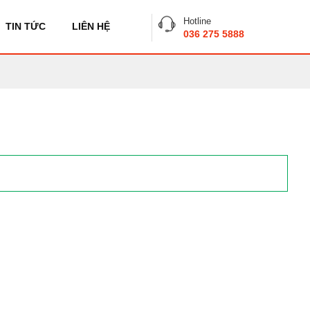
Hotline
TIN TỨC
LIÊN HỆ
036 275 5888