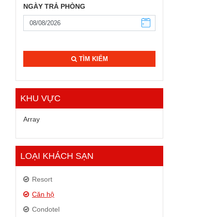
NGÀY TRẢ PHÒNG
TÌM KIẾM
KHU VỰC
Array
LOẠI KHÁCH SẠN
Resort
Căn hộ
Condotel