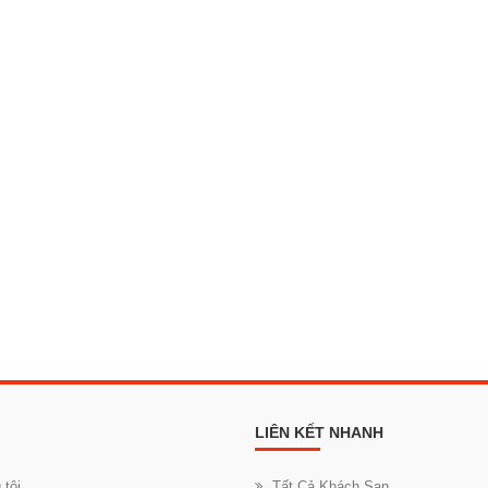
LIÊN KẾT NHANH
 tôi
Tất Cả Khách Sạn