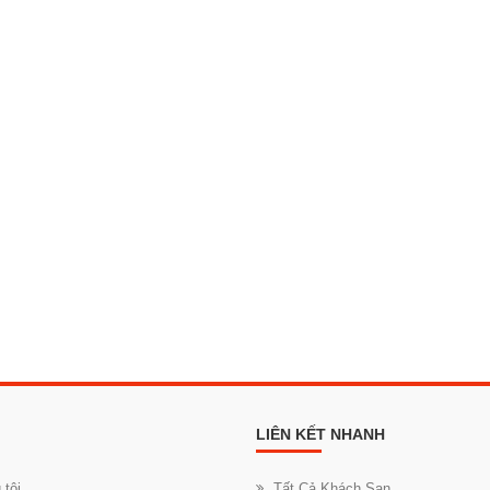
LIÊN KẾT NHANH
 tôi
Tất Cả Khách Sạn