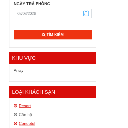
NGÀY TRẢ PHÒNG
TÌM KIẾM
KHU VỰC
Array
LOẠI KHÁCH SẠN
Resort
Căn hộ
Condotel