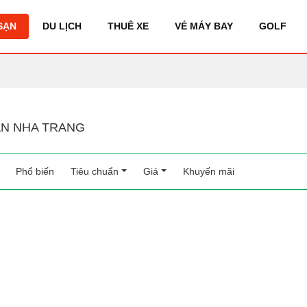
SẠN
DU LỊCH
THUÊ XE
VÉ MÁY BAY
GOLF
N NHA TRANG
Phổ biến
(current)
Tiêu chuẩn
Giá
Khuyến mãi