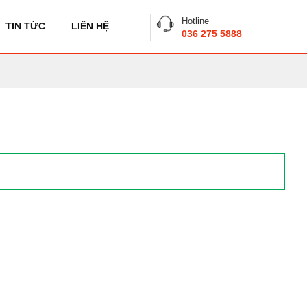
Hotline
TIN TỨC
LIÊN HỆ
036 275 5888