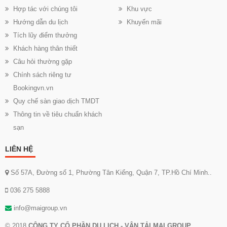
Hợp tác với chúng tôi
Khu vực
Hướng dẫn du lịch
Khuyến mãi
Tích lũy điểm thưởng
Khách hàng thân thiết
Câu hỏi thường gặp
Chính sách riêng tư
Bookingvn.vn
Quy chế sàn giao dịch TMDT
Thông tin về tiêu chuẩn khách
sạn
LIÊN HỆ
Số 57A, Đường số 1, Phường Tân Kiểng, Quận 7, TP.Hồ Chí Minh..
036 275 5888
info@maigroup.vn
© 2018
CÔNG TY CỔ PHẦN DU LỊCH - VẬN TẢI MAI GROUP