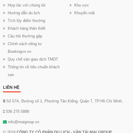
Hợp tác với chúng tôi
Khu vực
Hướng dẫn du lịch
Khuyến mãi
Tích lũy điểm thưởng
Khách hàng thân thiết
Câu hỏi thường gặp
Chính sách riêng tư
Bookingvn.vn
Quy chế sàn giao dịch TMDT
Thông tin về tiêu chuẩn khách
sạn
LIÊN HỆ
Số 57A, Đường số 1, Phường Tân Kiểng, Quận 7, TP.Hồ Chí Minh..
036 275 5888
info@maigroup.vn
© 2018
CÔNG TY CỔ PHẦN DU LỊCH - VẬN TẢI MAI GROUP