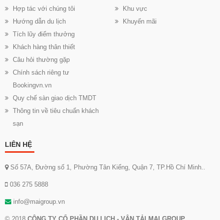
Hợp tác với chúng tôi
Khu vực
Hướng dẫn du lịch
Khuyến mãi
Tích lũy điểm thưởng
Khách hàng thân thiết
Câu hỏi thường gặp
Chính sách riêng tư
Bookingvn.vn
Quy chế sàn giao dịch TMDT
Thông tin về tiêu chuẩn khách
sạn
LIÊN HỆ
Số 57A, Đường số 1, Phường Tân Kiểng, Quận 7, TP.Hồ Chí Minh..
036 275 5888
info@maigroup.vn
© 2018
CÔNG TY CỔ PHẦN DU LỊCH - VẬN TẢI MAI GROUP