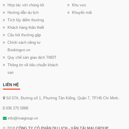
Hợp tác với chúng tôi
Khu vực
Hướng dẫn du lịch
Khuyến mãi
Tích lũy điểm thưởng
Khách hàng thân thiết
Câu hỏi thường gặp
Chính sách riêng tư
Bookingvn.vn
Quy chế sàn giao dịch TMDT
Thông tin về tiêu chuẩn khách
sạn
LIÊN HỆ
Số 57A, Đường số 1, Phường Tân Kiểng, Quận 7, TP.Hồ Chí Minh..
036 275 5888
info@maigroup.vn
© 2018
CÔNG TY CỔ PHẦN DU LỊCH - VẬN TẢI MAI GROUP