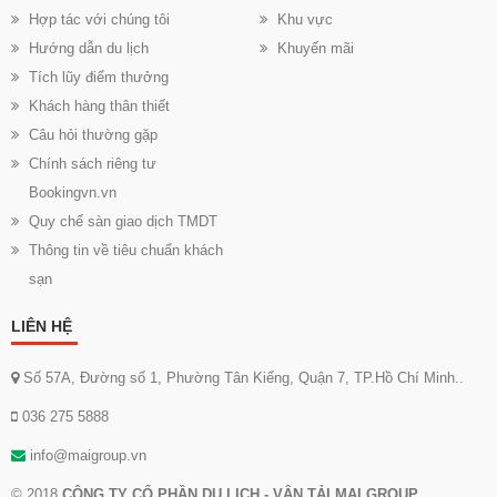
Hợp tác với chúng tôi
Khu vực
Hướng dẫn du lịch
Khuyến mãi
Tích lũy điểm thưởng
Khách hàng thân thiết
Câu hỏi thường gặp
Chính sách riêng tư
Bookingvn.vn
Quy chế sàn giao dịch TMDT
Thông tin về tiêu chuẩn khách
sạn
LIÊN HỆ
Số 57A, Đường số 1, Phường Tân Kiểng, Quận 7, TP.Hồ Chí Minh..
036 275 5888
info@maigroup.vn
© 2018
CÔNG TY CỔ PHẦN DU LỊCH - VẬN TẢI MAI GROUP