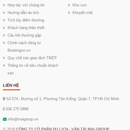
Hợp tác với chúng tôi
Khu vực
Hướng dẫn du lịch
Khuyến mãi
Tích lũy điểm thưởng
Khách hàng thân thiết
Câu hỏi thường gặp
Chính sách riêng tư
Bookingvn.vn
Quy chế sàn giao dịch TMDT
Thông tin về tiêu chuẩn khách
sạn
LIÊN HỆ
Số 57A, Đường số 1, Phường Tân Kiểng, Quận 7, TP.Hồ Chí Minh..
036 275 5888
info@maigroup.vn
© 2018
CÔNG TY CỔ PHẦN DU LỊCH - VẬN TẢI MAI GROUP