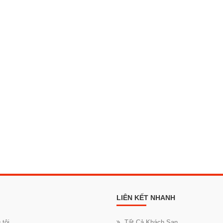
LIÊN KẾT NHANH
 tôi
Tất Cả Khách Sạn