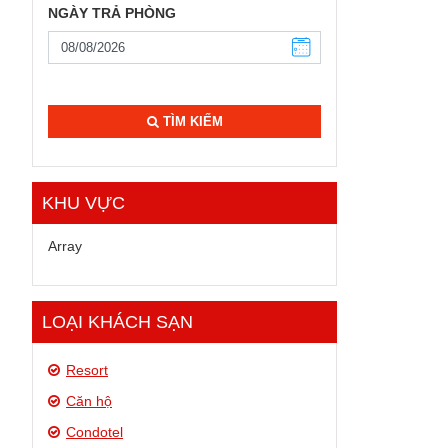
NGÀY TRẢ PHÒNG
TÌM KIẾM
KHU VỰC
Array
LOẠI KHÁCH SẠN
Resort
Căn hộ
Condotel