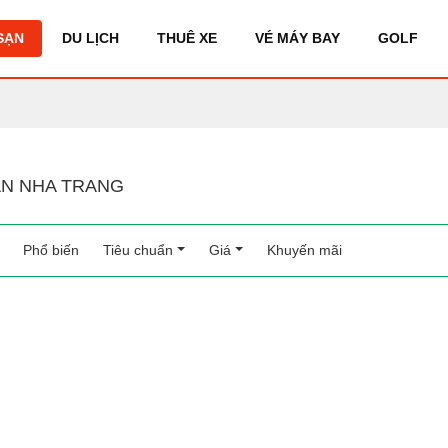
SẠN
DU LỊCH
THUÊ XE
VÉ MÁY BAY
GOLF
N NHA TRANG
Phổ biến
(current)
Tiêu chuẩn
Giá
Khuyến mãi