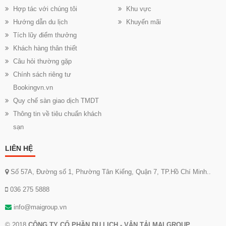
Hợp tác với chúng tôi
Khu vực
Hướng dẫn du lịch
Khuyến mãi
Tích lũy điểm thưởng
Khách hàng thân thiết
Câu hỏi thường gặp
Chính sách riêng tư
Bookingvn.vn
Quy chế sàn giao dịch TMDT
Thông tin về tiêu chuẩn khách
sạn
LIÊN HỆ
Số 57A, Đường số 1, Phường Tân Kiểng, Quận 7, TP.Hồ Chí Minh..
036 275 5888
info@maigroup.vn
© 2018
CÔNG TY CỔ PHẦN DU LỊCH - VẬN TẢI MAI GROUP