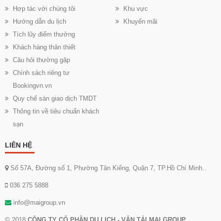
Hợp tác với chúng tôi
Khu vực
Hướng dẫn du lịch
Khuyến mãi
Tích lũy điểm thưởng
Khách hàng thân thiết
Câu hỏi thường gặp
Chính sách riêng tư
Bookingvn.vn
Quy chế sàn giao dịch TMDT
Thông tin về tiêu chuẩn khách
sạn
LIÊN HỆ
Số 57A, Đường số 1, Phường Tân Kiểng, Quận 7, TP.Hồ Chí Minh..
036 275 5888
info@maigroup.vn
© 2018
CÔNG TY CỔ PHẦN DU LỊCH - VẬN TẢI MAI GROUP