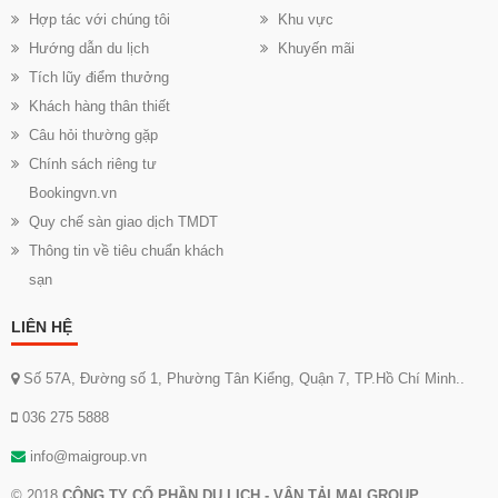
Hợp tác với chúng tôi
Khu vực
Hướng dẫn du lịch
Khuyến mãi
Tích lũy điểm thưởng
Khách hàng thân thiết
Câu hỏi thường gặp
Chính sách riêng tư
Bookingvn.vn
Quy chế sàn giao dịch TMDT
Thông tin về tiêu chuẩn khách
sạn
LIÊN HỆ
Số 57A, Đường số 1, Phường Tân Kiểng, Quận 7, TP.Hồ Chí Minh..
036 275 5888
info@maigroup.vn
© 2018
CÔNG TY CỔ PHẦN DU LỊCH - VẬN TẢI MAI GROUP