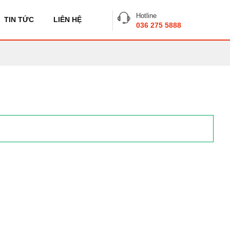
Hotline
TIN TỨC
LIÊN HỆ
036 275 5888