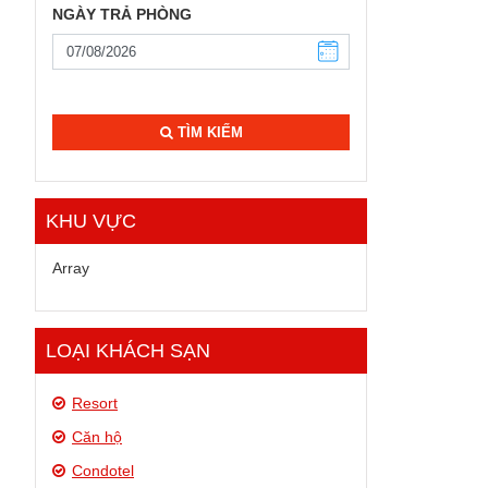
NGÀY TRẢ PHÒNG
TÌM KIẾM
KHU VỰC
Array
LOẠI KHÁCH SẠN
Resort
Căn hộ
Condotel