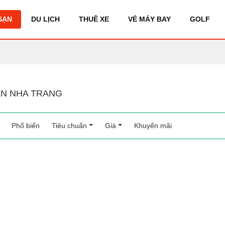
SẠN
DU LỊCH
THUÊ XE
VÉ MÁY BAY
GOLF
N NHA TRANG
Phổ biến
(current)
Tiêu chuẩn
Giá
Khuyến mãi