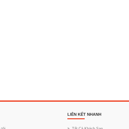
LIÊN KẾT NHANH
 tôi
Tất Cả Khách Sạn