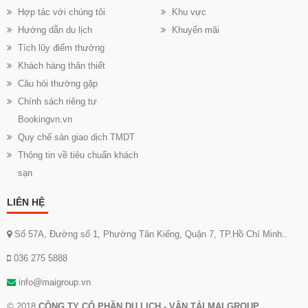
Hợp tác với chúng tôi
Khu vực
Hướng dẫn du lịch
Khuyến mãi
Tích lũy điểm thưởng
Khách hàng thân thiết
Câu hỏi thường gặp
Chính sách riêng tư
Bookingvn.vn
Quy chế sàn giao dịch TMDT
Thông tin về tiêu chuẩn khách
sạn
LIÊN HỆ
Số 57A, Đường số 1, Phường Tân Kiểng, Quận 7, TP.Hồ Chí Minh..
036 275 5888
info@maigroup.vn
© 2018
CÔNG TY CỔ PHẦN DU LỊCH - VẬN TẢI MAI GROUP