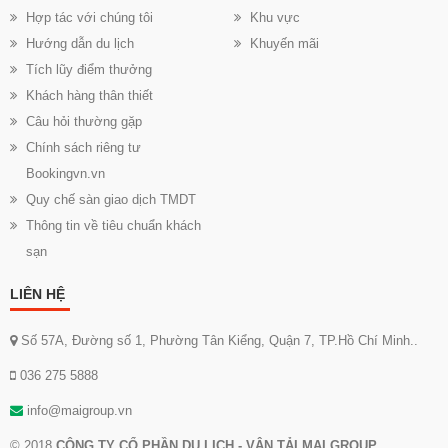
Hợp tác với chúng tôi
Khu vực
Hướng dẫn du lịch
Khuyến mãi
Tích lũy điểm thưởng
Khách hàng thân thiết
Câu hỏi thường gặp
Chính sách riêng tư
Bookingvn.vn
Quy chế sàn giao dịch TMDT
Thông tin về tiêu chuẩn khách
sạn
LIÊN HỆ
Số 57A, Đường số 1, Phường Tân Kiểng, Quận 7, TP.Hồ Chí Minh..
036 275 5888
info@maigroup.vn
© 2018
CÔNG TY CỔ PHẦN DU LỊCH - VẬN TẢI MAI GROUP