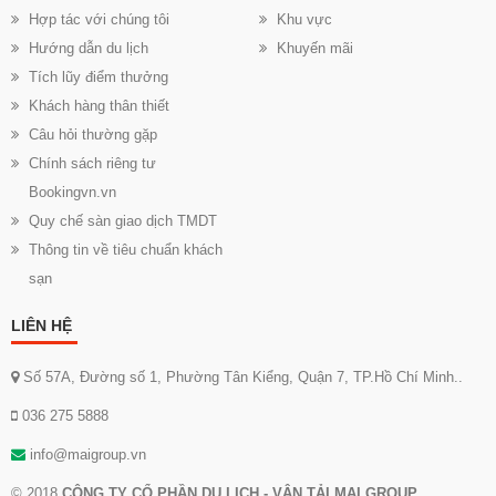
Hợp tác với chúng tôi
Khu vực
Hướng dẫn du lịch
Khuyến mãi
Tích lũy điểm thưởng
Khách hàng thân thiết
Câu hỏi thường gặp
Chính sách riêng tư
Bookingvn.vn
Quy chế sàn giao dịch TMDT
Thông tin về tiêu chuẩn khách
sạn
LIÊN HỆ
Số 57A, Đường số 1, Phường Tân Kiểng, Quận 7, TP.Hồ Chí Minh..
036 275 5888
info@maigroup.vn
© 2018
CÔNG TY CỔ PHẦN DU LỊCH - VẬN TẢI MAI GROUP