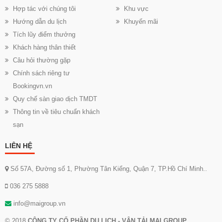
Hợp tác với chúng tôi
Khu vực
Hướng dẫn du lịch
Khuyến mãi
Tích lũy điểm thưởng
Khách hàng thân thiết
Câu hỏi thường gặp
Chính sách riêng tư
Bookingvn.vn
Quy chế sàn giao dịch TMDT
Thông tin về tiêu chuẩn khách
sạn
LIÊN HỆ
Số 57A, Đường số 1, Phường Tân Kiểng, Quận 7, TP.Hồ Chí Minh..
036 275 5888
info@maigroup.vn
© 2018
CÔNG TY CỔ PHẦN DU LỊCH - VẬN TẢI MAI GROUP