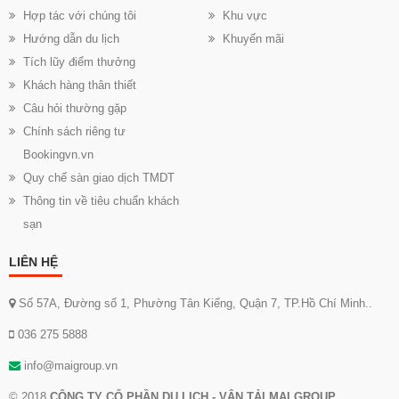
Hợp tác với chúng tôi
Khu vực
Hướng dẫn du lịch
Khuyến mãi
Tích lũy điểm thưởng
Khách hàng thân thiết
Câu hỏi thường gặp
Chính sách riêng tư
Bookingvn.vn
Quy chế sàn giao dịch TMDT
Thông tin về tiêu chuẩn khách
sạn
LIÊN HỆ
Số 57A, Đường số 1, Phường Tân Kiểng, Quận 7, TP.Hồ Chí Minh..
036 275 5888
info@maigroup.vn
© 2018
CÔNG TY CỔ PHẦN DU LỊCH - VẬN TẢI MAI GROUP