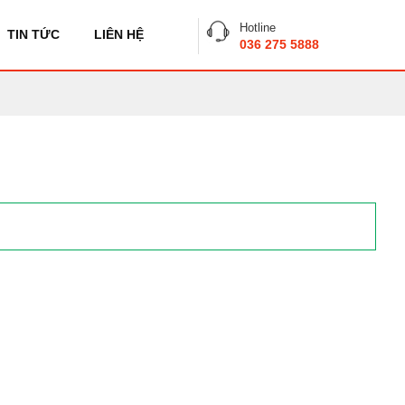
Hotline
TIN TỨC
LIÊN HỆ
036 275 5888