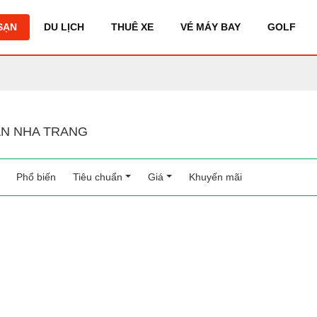
SẠN
DU LỊCH
THUÊ XE
VÉ MÁY BAY
GOLF
N NHA TRANG
Phổ biến
(current)
Tiêu chuẩn
Giá
Khuyến mãi