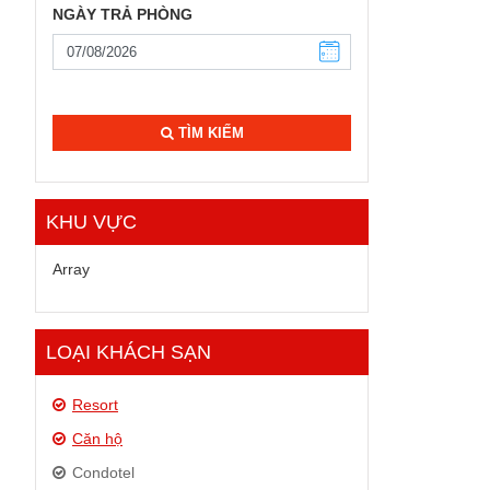
NGÀY TRẢ PHÒNG
TÌM KIẾM
KHU VỰC
Array
LOẠI KHÁCH SẠN
Resort
Căn hộ
Condotel