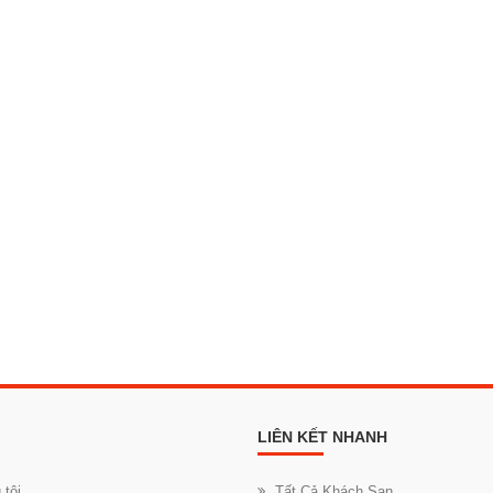
LIÊN KẾT NHANH
 tôi
Tất Cả Khách Sạn