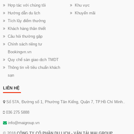
Hợp tác với chúng tôi
Khu vực
Hướng dẫn du lịch
Khuyến mãi
Tích lũy điểm thưởng
Khách hàng thân thiết
Câu hỏi thường gặp
Chính sách riêng tư
Bookingvn.vn
Quy chế sàn giao dịch TMDT
Thông tin về tiêu chuẩn khách
sạn
LIÊN HỆ
Số 57A, Đường số 1, Phường Tân Kiểng, Quận 7, TP.Hồ Chí Minh..
036 275 5888
info@maigroup.vn
© 2018
CÔNG TY CỔ PHẦN DU LỊCH - VẬN TẢI MAI GROUP