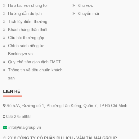
Hợp tác với chúng tôi
Khu vực
Hướng dẫn du lịch
Khuyến mãi
Tích lũy điểm thưởng
Khách hàng thân thiết
Câu hỏi thường gặp
Chính sách riêng tư
Bookingvn.vn
Quy chế sàn giao dịch TMDT
Thông tin về tiêu chuẩn khách
sạn
LIÊN HỆ
Số 57A, Đường số 1, Phường Tân Kiểng, Quận 7, TP.Hồ Chí Minh..
036 275 5888
info@maigroup.vn
© 2018
CÔNG TY CỔ PHẦN DU LỊCH - VẬN TẢI MAI GROUP