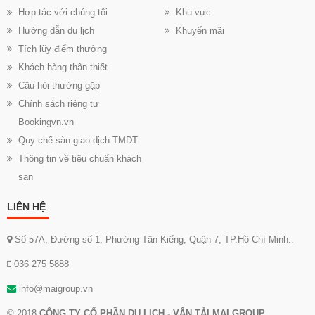
Hợp tác với chúng tôi
Khu vực
Hướng dẫn du lịch
Khuyến mãi
Tích lũy điểm thưởng
Khách hàng thân thiết
Câu hỏi thường gặp
Chính sách riêng tư
Bookingvn.vn
Quy chế sàn giao dịch TMDT
Thông tin về tiêu chuẩn khách
sạn
LIÊN HỆ
Số 57A, Đường số 1, Phường Tân Kiểng, Quận 7, TP.Hồ Chí Minh..
036 275 5888
info@maigroup.vn
© 2018
CÔNG TY CỔ PHẦN DU LỊCH - VẬN TẢI MAI GROUP