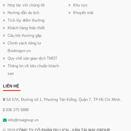
Hợp tác với chúng tôi
Khu vực
Hướng dẫn du lịch
Khuyến mãi
Tích lũy điểm thưởng
Khách hàng thân thiết
Câu hỏi thường gặp
Chính sách riêng tư
Bookingvn.vn
Quy chế sàn giao dịch TMDT
Thông tin về tiêu chuẩn khách
sạn
LIÊN HỆ
Số 57A, Đường số 1, Phường Tân Kiểng, Quận 7, TP.Hồ Chí Minh..
036 275 5888
info@maigroup.vn
© 2018
CÔNG TY CỔ PHẦN DU LỊCH - VẬN TẢI MAI GROUP