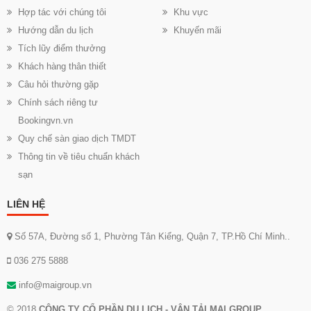
Hợp tác với chúng tôi
Khu vực
Hướng dẫn du lịch
Khuyến mãi
Tích lũy điểm thưởng
Khách hàng thân thiết
Câu hỏi thường gặp
Chính sách riêng tư
Bookingvn.vn
Quy chế sàn giao dịch TMDT
Thông tin về tiêu chuẩn khách
sạn
LIÊN HỆ
Số 57A, Đường số 1, Phường Tân Kiểng, Quận 7, TP.Hồ Chí Minh..
036 275 5888
info@maigroup.vn
© 2018
CÔNG TY CỔ PHẦN DU LỊCH - VẬN TẢI MAI GROUP