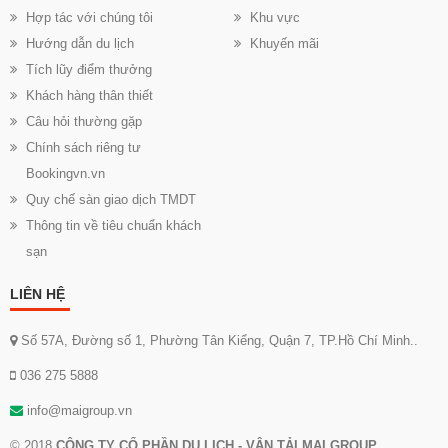
Hợp tác với chúng tôi
Khu vực
Hướng dẫn du lịch
Khuyến mãi
Tích lũy điểm thưởng
Khách hàng thân thiết
Câu hỏi thường gặp
Chính sách riêng tư
Bookingvn.vn
Quy chế sàn giao dịch TMDT
Thông tin về tiêu chuẩn khách
sạn
LIÊN HỆ
Số 57A, Đường số 1, Phường Tân Kiểng, Quận 7, TP.Hồ Chí Minh..
036 275 5888
info@maigroup.vn
© 2018
CÔNG TY CỔ PHẦN DU LỊCH - VẬN TẢI MAI GROUP