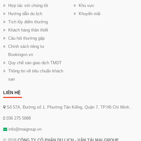
Hợp tác với chúng tôi
Khu vực
Hướng dẫn du lịch
Khuyến mãi
Tích lũy điểm thưởng
Khách hàng thân thiết
Câu hỏi thường gặp
Chính sách riêng tư
Bookingvn.vn
Quy chế sàn giao dịch TMDT
Thông tin về tiêu chuẩn khách
sạn
LIÊN HỆ
Số 57A, Đường số 1, Phường Tân Kiểng, Quận 7, TP.Hồ Chí Minh..
036 275 5888
info@maigroup.vn
© 2018
CÔNG TY CỔ PHẦN DU LỊCH - VẬN TẢI MAI GROUP