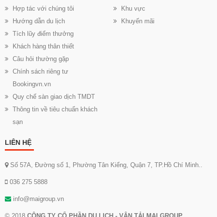
Hợp tác với chúng tôi
Khu vực
Hướng dẫn du lịch
Khuyến mãi
Tích lũy điểm thưởng
Khách hàng thân thiết
Câu hỏi thường gặp
Chính sách riêng tư
Bookingvn.vn
Quy chế sàn giao dịch TMDT
Thông tin về tiêu chuẩn khách
sạn
LIÊN HỆ
Số 57A, Đường số 1, Phường Tân Kiểng, Quận 7, TP.Hồ Chí Minh..
036 275 5888
info@maigroup.vn
© 2018
CÔNG TY CỔ PHẦN DU LỊCH - VẬN TẢI MAI GROUP