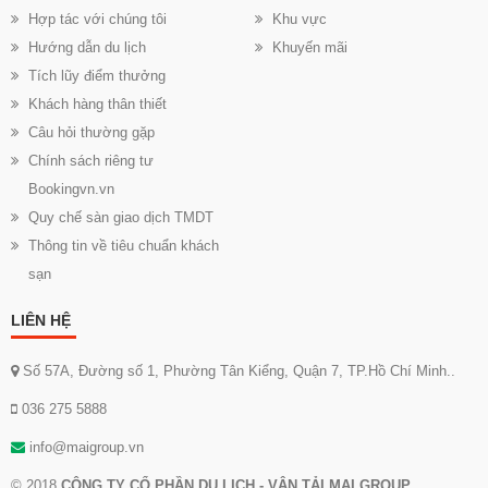
Hợp tác với chúng tôi
Khu vực
Hướng dẫn du lịch
Khuyến mãi
Tích lũy điểm thưởng
Khách hàng thân thiết
Câu hỏi thường gặp
Chính sách riêng tư
Bookingvn.vn
Quy chế sàn giao dịch TMDT
Thông tin về tiêu chuẩn khách
sạn
LIÊN HỆ
Số 57A, Đường số 1, Phường Tân Kiểng, Quận 7, TP.Hồ Chí Minh..
036 275 5888
info@maigroup.vn
© 2018
CÔNG TY CỔ PHẦN DU LỊCH - VẬN TẢI MAI GROUP