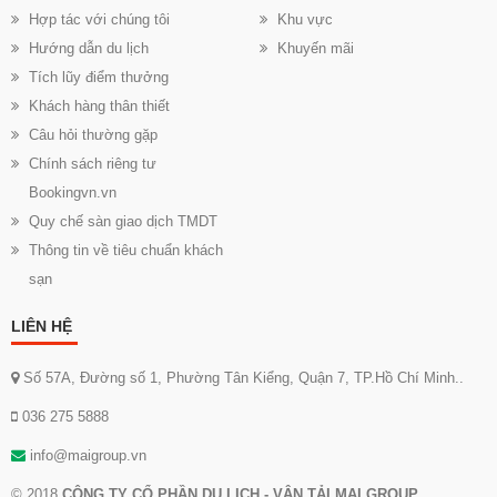
Hợp tác với chúng tôi
Khu vực
Hướng dẫn du lịch
Khuyến mãi
Tích lũy điểm thưởng
Khách hàng thân thiết
Câu hỏi thường gặp
Chính sách riêng tư
Bookingvn.vn
Quy chế sàn giao dịch TMDT
Thông tin về tiêu chuẩn khách
sạn
LIÊN HỆ
Số 57A, Đường số 1, Phường Tân Kiểng, Quận 7, TP.Hồ Chí Minh..
036 275 5888
info@maigroup.vn
© 2018
CÔNG TY CỔ PHẦN DU LỊCH - VẬN TẢI MAI GROUP