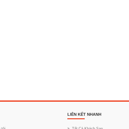
LIÊN KẾT NHANH
 tôi
Tất Cả Khách Sạn