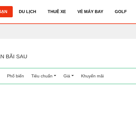
SẠN
DU LỊCH
THUÊ XE
VÉ MÁY BAY
GOLF
N BÃI SAU
Phổ biến
(current)
Tiêu chuẩn
Giá
Khuyến mãi