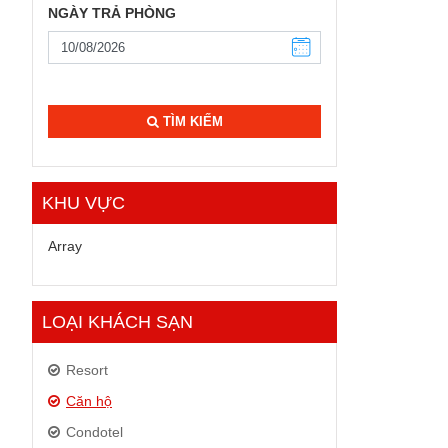
NGÀY TRẢ PHÒNG
TÌM KIẾM
KHU VỰC
Array
LOẠI KHÁCH SẠN
Resort
Căn hộ
Condotel