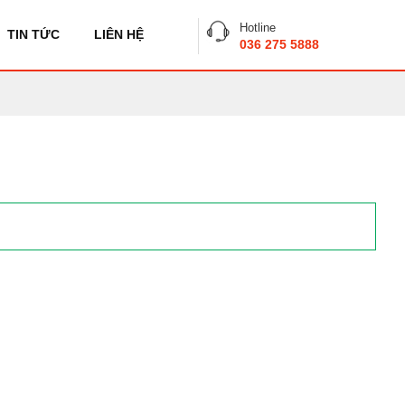
Hotline
TIN TỨC
LIÊN HỆ
036 275 5888