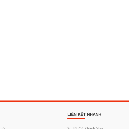
LIÊN KẾT NHANH
 tôi
Tất Cả Khách Sạn