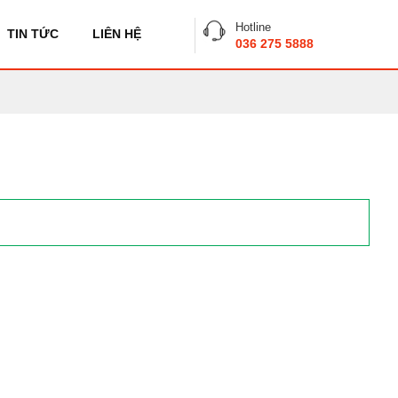
Hotline
TIN TỨC
LIÊN HỆ
036 275 5888