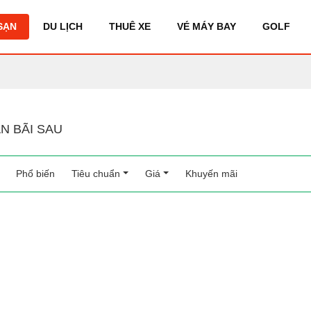
SẠN
DU LỊCH
THUÊ XE
VÉ MÁY BAY
GOLF
N BÃI SAU
Phổ biến
(current)
Tiêu chuẩn
Giá
Khuyến mãi