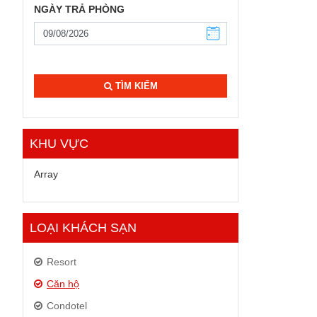
NGÀY TRẢ PHÒNG
TÌM KIẾM
KHU VỰC
Array
LOẠI KHÁCH SẠN
Resort
Căn hộ
Condotel