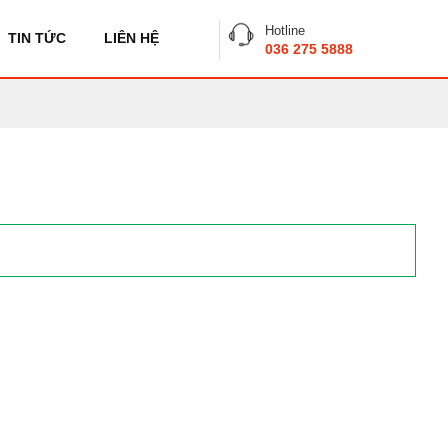
Hotline
TIN TỨC
LIÊN HỆ
036 275 5888