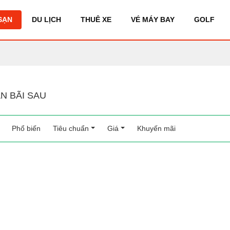
SẠN
DU LỊCH
THUÊ XE
VÉ MÁY BAY
GOLF
N BÃI SAU
Phổ biến
(current)
Tiêu chuẩn
Giá
Khuyến mãi