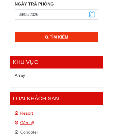
NGÀY TRẢ PHÒNG
TÌM KIẾM
KHU VỰC
Array
LOẠI KHÁCH SẠN
Resort
Căn hộ
Condotel