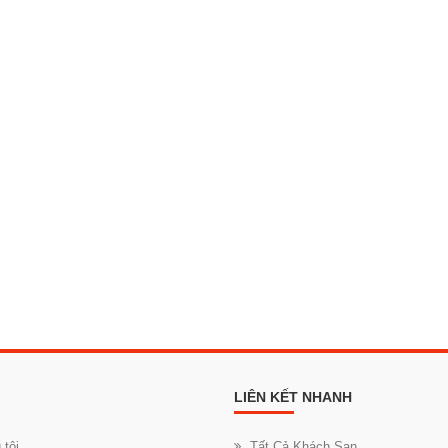
LIÊN KẾT NHANH
 tôi
Tất Cả Khách Sạn